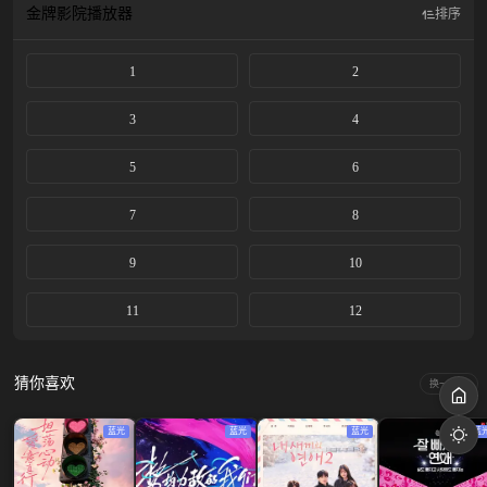
金牌影院
播放器
排序
1
2
3
4
5
6
7
8
9
10
11
12
猜你喜欢
换一换
蓝光
蓝光
蓝光
蓝