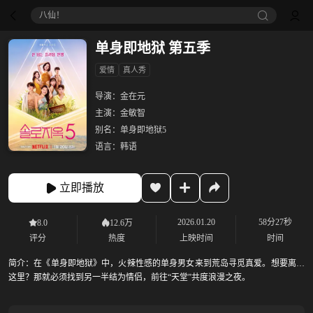
八仙！
单身即地狱 第五季
爱情
真人秀
导演：
金在元
主演：
金敏智
别名：
单身即地狱5
语言：
韩语
立即播放
2026.01.20
58分27秒
8.0
12.6万
评分
热度
上映时间
时间
简介：
在《单身即地狱》中，火辣性感的单身男女来到荒岛寻觅真爱。想要离开
这里？那就必须找到另一半结为情侣，前往“天堂”共度浪漫之夜。