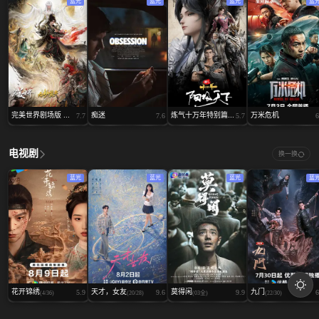
蓝光
蓝光
蓝光
蓝
完美世界剧场版 ...
痴迷
炼气十万年特别篇...
万米危机
7.7
7.6
5.7
6
电视剧
换一换
蓝光
蓝光
蓝光
蓝
花开锦绣
天才，女友
莫得闲
九门
5.9
9.6
9.9
6
(4/36)
(20/28)
(03全)
(22/30)