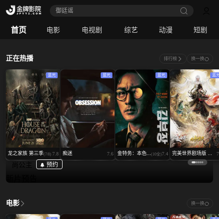
御廷谣‎
完美世界剧场版 九劫焚天
首页
电影
电视剧
综艺
动漫
短剧
电影
｜
动作
正在热播
排行榜
换一换
蓝光
蓝光
蓝光
蓝
龙之家族 第三季
痴迷
金特务：本色...
完美世界剧场版 ...
7.8
7.6
7.4
7
(7/8)
(10全)
尚公主
预约
新片预告
电影
换一换