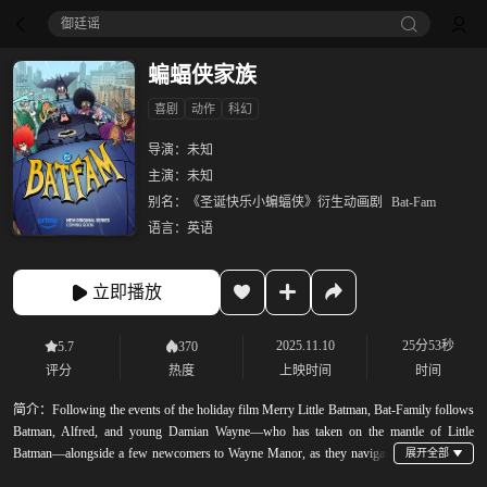
御廷谣‎
蝙蝠侠家族
喜剧
动作
科幻
导演：
未知
主演：
未知
别名：
《圣诞快乐小蝙蝠侠》衍生动画剧
Bat-Fam
语言：
英语
立即播放
2025.11.10
25分53秒
5.7
370
评分
热度
上映时间
时间
简介：
Following the events of the holiday film Merry Little Batman, Bat-Family follows
Batman, Alfred, and young Damian Wayne—who has taken on the mantle of Little
Batman—alongside a few newcomers to Wayne Manor, as they navigate
the fun and frustrations of life as a super family.