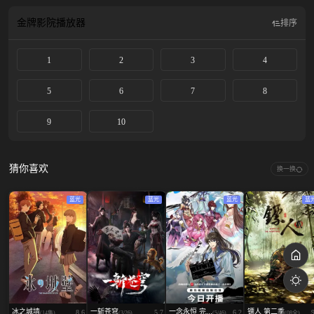
金牌影院
播放器
排序
1
2
3
4
5
6
7
8
9
10
猜你喜欢
换一换
蓝光
蓝光
蓝光
蓝
冰之城墙
一斩苍穹
一念永恒 完...
镖人 第二季
8.6
5.7
6.2
(14集)
(3/26)
(5/46)
(08全)