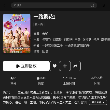
八仙！
一路繁花2
真人秀
导演：
未知
主演：
何赛飞
刘嘉玲
刘晓庆
宁静
张柏芝
柯淳
邵子恒
别名：
一路繁花第二季
一路繁花2向阳而生
语言：
国语
立即播放
2025.10.24
26分25秒
6.1
7848
评分
热度
上映时间
时间
简介：
繁花团再次踏上全新旅行，延续第一季“女性群像”的内核，将继续邀
请拥有超高国民度及人生阅历的姐姐，携手2位青年弟弟，以“勇闯人生未历之事”
为核心，通过一期一主题，“随心而行”的人生大女主，在实现“她”
自由的路上，勇敢奔赴，超A前行。一路繁花，一路向阳。