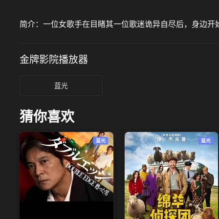
简介：
一位女歌手在目睹其一位歌迷诡异自尽后，身边开
金牌影院
播放器
蓝光
猜你喜欢
蓝光
蓝光