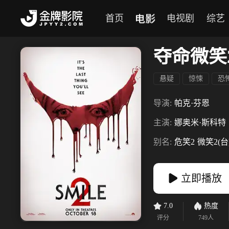
电影
首页
电视剧
综艺
夺命微笑
悬疑
惊悚
恐
导演:
帕克·芬恩
主演:
娜奥米·斯科特
别名:
危笑2
微笑2(台
立即播放
7.0
热度
评分
749
人