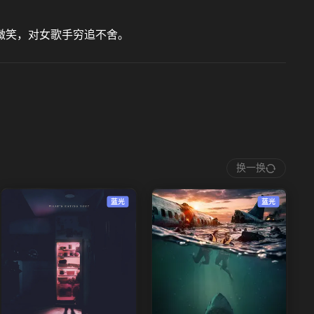
微笑，对女歌手穷追不舍。
换一换
蓝光
蓝光