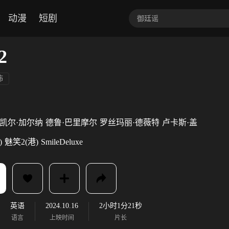
动漫
短剧
2
怖
凯尔·加尔纳
德鲁·巴里摩尔
罗丝玛丽·德薇特
卢卡斯·盖
)
魅笑2(港)
SmileDeluxe
英语
2024.10.16
2小时1分21秒
语言
上映时间
片长