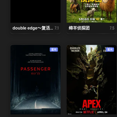
double edge～复活...
绵羊侦探团
7.1
7.5
蓝光
蓝光